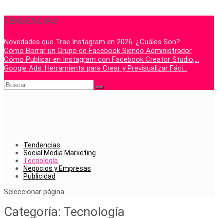
TENDENCIAS:
Novedades que Trae Instagram en 2026: ¿Cuáles Son?
Cómo Borrar un Grupo de Facebook Siendo Administrador
Cómo Publicar en Instagram con Facebook Creator Studio,...
Google Ads: Herramienta para Crear y Previsualizar Fáci...
Tendencias
Social Media Marketing
Tecnología
Negocios y Empresas
Publicidad
Seleccionar página
Categoría:
Tecnología